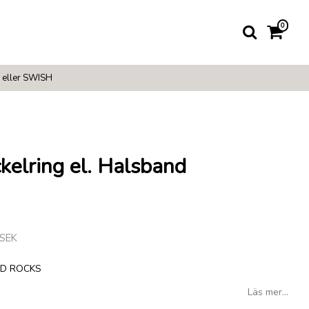
0
 eller SWISH
lring el. Halsband
 SEK
DAD ROCKS
Läs mer...