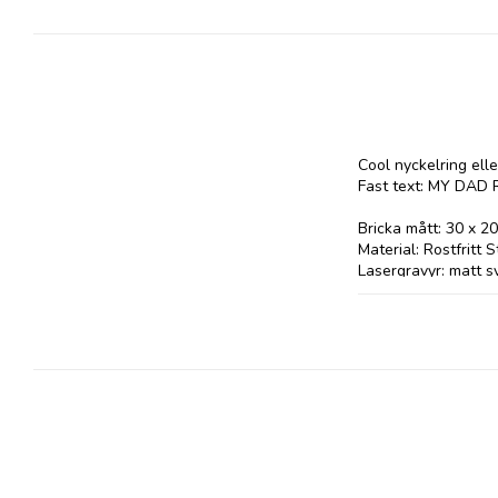
Cool nyckelring elle
Fast text: MY DAD
Bricka mått: 30 x 2
Material: Rostfritt St
Lasergravyr: matt sv