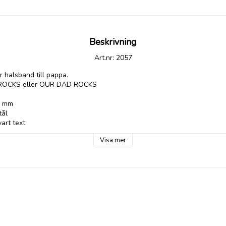
Beskrivning
Art.nr: 2057
r halsband till pappa. 

 ROCKS eller OUR DAD ROCKS

0 mm

ål 

art text

Visa mer