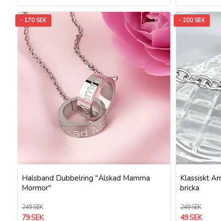
- 170 SEK
- 200 SEK
Halsband Dubbelring "Älskad Mamma
Klassiskt A
Mormor"
bricka
249 SEK
249 SEK
79 SEK
49 SEK