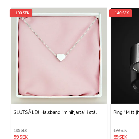
- 100 SEK
- 140 SEK
SLUTSÅLD! Halsband ”minihjärta” i stål
Ring "Mitt (h
199 SEK
199 SEK
99 SEK
59 SEK