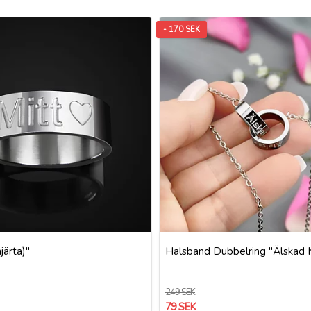
- 170 SEK
järta)"
Halsband Dubbelring "Älskad 
249 SEK
79 SEK