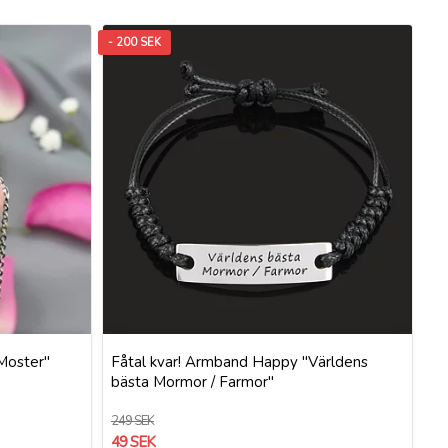
- 200 SEK
Moster"
Fåtal kvar! Armband Happy "Världens
bästa Mormor / Farmor"
249 SEK
49 SEK